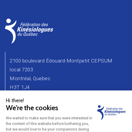
2100 boulevard Édouard-Montpetit CEPSUM
local 7203
Montréal, Quebec
H3T 1J4
Phone number : 514 343-2471
Email :
info@kinesiologue.com
Contact Us
Advertisers