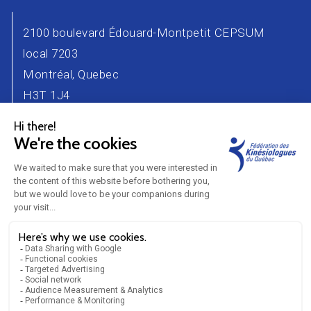
2100 boulevard Édouard-Montpetit CEPSUM
local 7203
Montréal, Quebec
H3T 1J4
Phone number : 514 343-2471
Email :
info@kinesiologue.com
Contact Us
Advertisers
Career
Partners