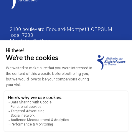
2100 boulevard Édouard-Montpetit CEPSUM
local 7203
Montréal, Québec
H3T 1J4
Téléphone : 514 343-2471
Courriel :
info@kinesiologue.com
NOUS JOINDRE
CARRIÈRE
ANNONCEURS
PARTENAIRES
BLOGUE