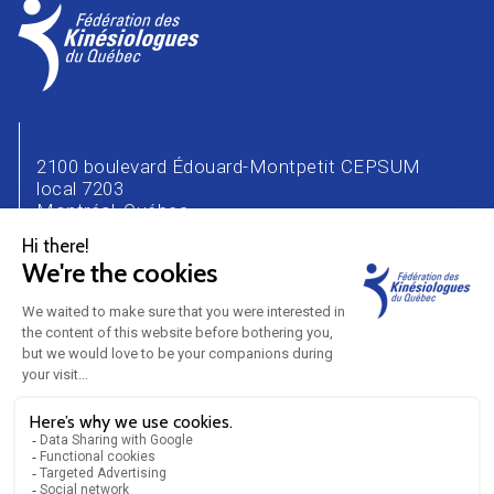
2100 boulevard Édouard-Montpetit CEPSUM
local 7203
Montréal, Québec
H3T 1J4
Téléphone : 514 343-2471
Courriel :
info@kinesiologue.com
NOUS JOINDRE
CARRIÈRE
ANNONCEURS
PARTENAIRES
BLOGUE