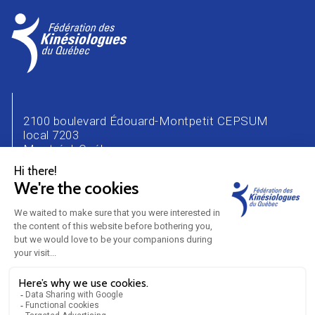
2100 boulevard Édouard-Montpetit CEPSUM
local 7203
Montréal, Québec
H3T 1J4
Téléphone : 514 343-2471
Courriel :
info@kinesiologue.com
NOUS JOINDRE
CARRIÈRE
ANNONCEURS
PARTENAIRES
BLOGUE