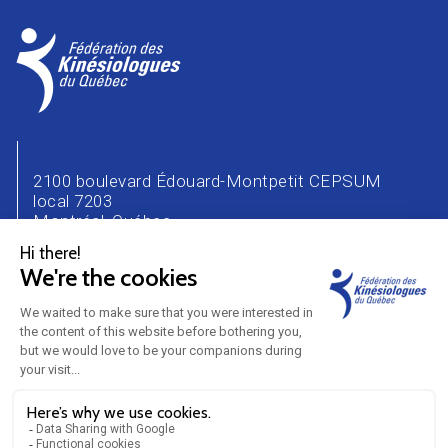
2100 boulevard Édouard-Montpetit CEPSUM
local 7203
Montréal, Québec
H3T 1J4
Téléphone : 514 343-2471
Courriel :
info@kinesiologue.com
NOUS JOINDRE
CARRIÈRE
ANNONCEURS
PARTENAIRES
BLOGUE