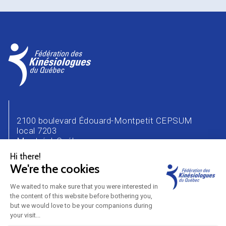
2100 boulevard Édouard-Montpetit CEPSUM
local 7203
Montréal, Québec
H3T 1J4
Téléphone : 514 343-2471
Courriel :
info@kinesiologue.com
NOUS JOINDRE
CARRIÈRE