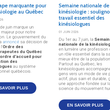
ape marquante pour
Semaine nationale de 
ésiologie au Québec
kinésiologie : souligno
travail essentiel des
026
kinésiologues
de juin marque un
 majeur pour notre
01 JUIN 2026
ion. Le gouvernement du
Du 1er au 7 juin, la
Semain
 a
annoncé
sa décision de
nationale de la kinésiolo
l’
Ordre des
en lumière une profession 
rapeutes du Québec
un rôle essentiel dans la sa
rdre d’accueil pour
mieux-être de la population
ation des
Partout au Québec, les
logues
au système
kinésiologues accompagne
onnel québécois.
gens vers un mode de vie 
actif, plus sain et durable, 
une approche fondée sur l
SAVOIR PLUS
science du mouvement hu
EN SAVOIR PLUS