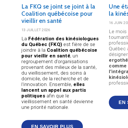
La FKQ se joint se joint à la
Une ét
Coalition québécoise pour
la kin
vieillir en santé
16 JUIN 2
13 JUILLET 2026
Le mois 
tournant
La
Fédération des kinésiologues
profess
du Québec (FKQ)
est fière de se
Québec
joindre à la
Coalition québécoise
désigner 
pour vieillir en santé
, un
ergothé
regroupement d'organisations
comme o
provenant des milieux de la santé,
l’intégr
du vieillissement, des soins à
kinésio
domicile, de la recherche et de
professi
l'innovation. Ensemble,
elles
lancent un appel aux partis
politiques
afin que le
vieillissement en santé devienne
EN 
une priorité nationale.
EN SAVOIR PLUS