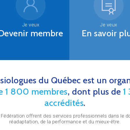
Je veux
Je veux
Devenir membre
En savoir pl
ésiologues du Québec est un organi
de 1 800 membres
, dont plus de
1
accrédités
.
édération offrent des services professionnels dans le dom
réadaptation, de la performance et du mieux-être.